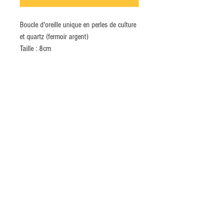
Boucle d'oreille unique en perles de culture
et quartz (fermoir argent)
Taille : 8cm
INSCRIVEZ-VOUS MAINTENANT À NOTRE
NEWSLETTER
S`abonner maintenant
Credits
Terms of Sales