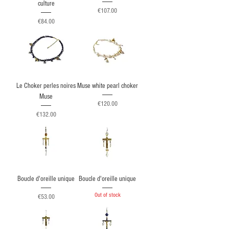
culture
Price
€107.00
Price
€84.00
Le Choker perles noires
Muse white pearl choker
Muse
Price
€120.00
Price
€132.00
Boucle d'oreille unique
Boucle d'oreille unique
Out of stock
Price
€53.00