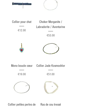
Collier pour chat
Choker Morganite /
Labradorite / Aventurine
Price
€12.00
Price
€53.00
Mono boucle cœur
Collier Jade Kosmochlor
Price
Price
€19.00
€51.00
Collier petites perles de
Ras de cou tressé