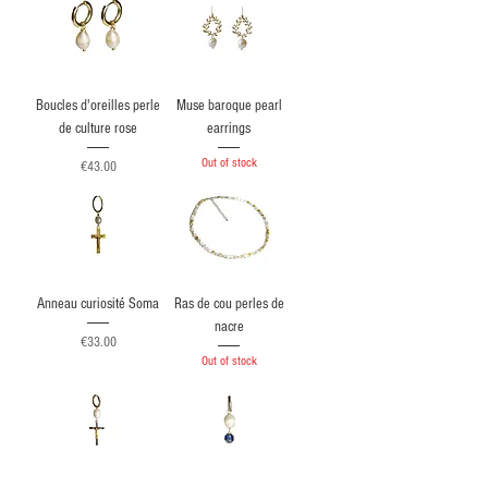
Boucles d'oreilles perle
Muse baroque pearl
de culture rose
earrings
Out of stock
Price
€43.00
Anneau curiosité Soma
Ras de cou perles de
nacre
Price
€33.00
Out of stock