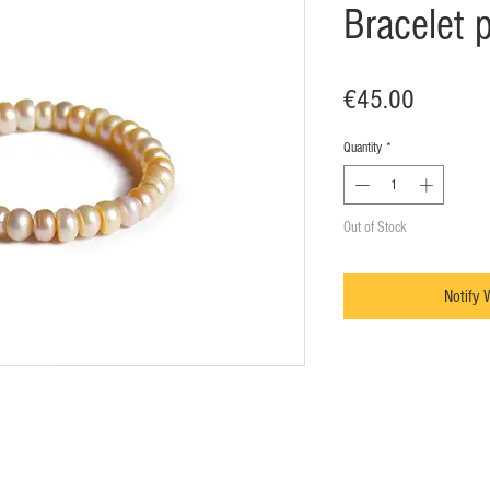
Bracelet 
Price
€45.00
Quantity
*
Out of Stock
Notify 
e