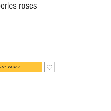
perles roses
When Available