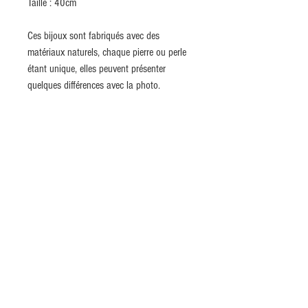
Taille : 40cm
Ces bijoux sont fabriqués avec des
matériaux naturels, chaque pierre ou perle
étant unique, elles peuvent présenter
quelques différences avec la photo.
INSCRIVEZ-VOUS MAINTENANT À NOTRE
NEWSLETTER
S`abonner maintenant
Credits
Terms of Sales
Contact us